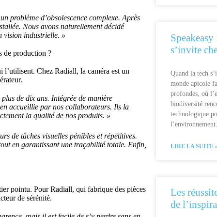
e un problème d’obsolescence complexe. Après
installée. Nous avons naturellement décidé
vision industrielle. »
Speakeasy :
s’invite ch
es de production ?
 l’utilisent. Chez Radiall, la caméra est un
Quand la tech s’i
érateur.
monde apicole fa
profondes, où l’
 plus de dix ans. Intégrée de manière
biodiversité renc
en accueillie par nos collaborateurs. Ils la
technologique pou
ctement la qualité de nos produits. »
l’environnement
rs de tâches visuelles pénibles et répétitives.
tout en garantissant une traçabilité totale. Enfin,
LIRE LA SUITE 
ier pointu. Pour Radiall, qui fabrique des pièces
Les réussite
cteur de sérénité.
de l’inspira
arence, mais il est facile de s’y perdre sans en