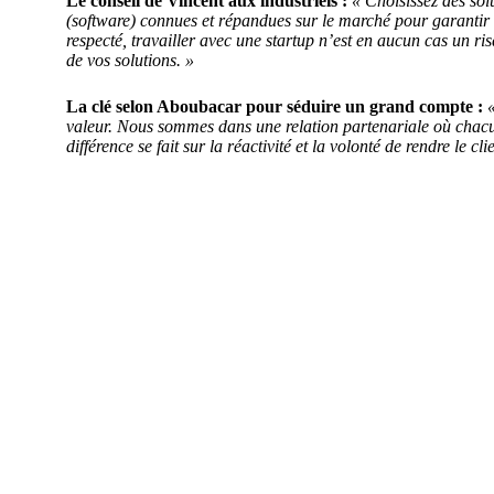
Le conseil de Vincent aux industriels :
« Choisissez des solu
(software) connues et répandues sur le marché pour garantir l
respecté, travailler avec une startup n’est en aucun cas un ri
de vos solutions. »
La clé selon Aboubacar pour séduire un grand compte :
«
valeur. Nous sommes dans une relation partenariale où chacun
différence se fait sur la réactivité et la volonté de rendre le c