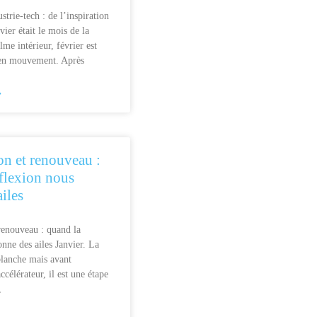
strie-tech : de l’inspiration
nvier était le mois de la
lme intérieur, février est
 en mouvement. Après
»
on et renouveau :
éflexion nous
ailes
 renouveau : quand la
nne des ailes Janvier. La
blanche mais avant
ccélérateur, il est une étape
,