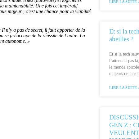
tions matérielles (hardware) et logicielles
LIRE LA SUITE 
a maintenabilité. Une fois cet impératif
sque majeur ; c’est une chance pour la viabilité
 Il n’y a pas de secret, il faut apporter de la
Et si la tec
 se préoccupe de la réussite de l’autre. La
abeilles ?
lient autonome. »
Et si la tech sauv
l’attendait pas l
le monde apicole
majeurs de la ca
LIRE LA SUITE 
DISCUSSI
GEN Z : 
VEULENT