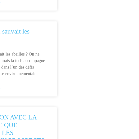
»
h sauvait les
ait les abeilles ? On ne
à, mais la tech accompagne
 dans l’un des défis
use environnementale :
»
ON AVEC LA
CE QUE
 LES