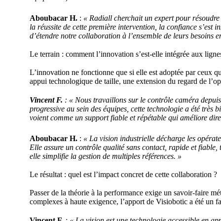
Aboubacar H.
:
« Radiall cherchait un expert pour résoudr
la réussite de cette première intervention, la confiance s’est 
d’étendre notre collaboration à l’ensemble de leurs besoins en 
Le terrain : comment l’innovation s’est-elle intégrée aux lign
L’innovation ne fonctionne que si elle est adoptée par ceux qui
appui technologique de taille, une extension du regard de l’op
Vincent F.
: « Nous travaillons sur le contrôle caméra depuis
progressive au sein des équipes, cette technologie a été très bi
voient comme un support fiable et répétable qui améliore dire
Aboubacar H.
:
« La vision industrielle décharge les opérateu
Elle assure un contrôle qualité sans contact, rapide et fiable, 
elle simplifie la gestion de multiples références. »
Le résultat : quel est l’impact concret de cette collaboration ?
Passer de la théorie à la performance exige un savoir-faire mét
complexes à haute exigence, l’apport de Visiobotic a été un fa
Vincent F.
:
« La vision est une technologie accessible en app