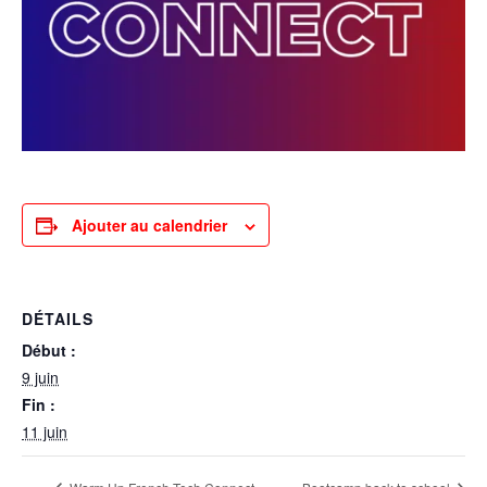
Ajouter au calendrier
DÉTAILS
Début :
9 juin
Fin :
11 juin