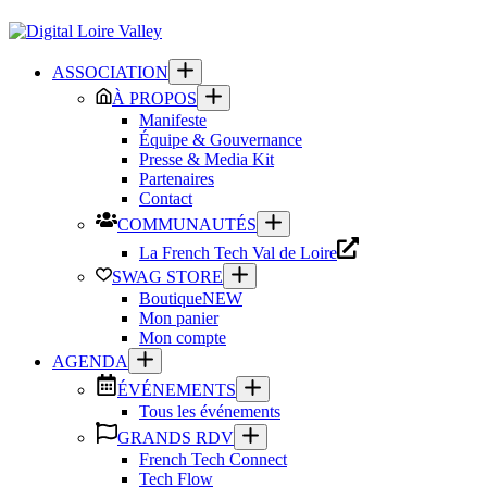
Passer
au
contenu
ASSOCIATION
À PROPOS
Manifeste
Équipe & Gouvernance
Presse & Media Kit
Partenaires
Contact
COMMUNAUTÉS
La French Tech Val de Loire
SWAG STORE
Boutique
NEW
Mon panier
Mon compte
AGENDA
ÉVÉNEMENTS
Tous les événements
GRANDS RDV
French Tech Connect
Tech Flow