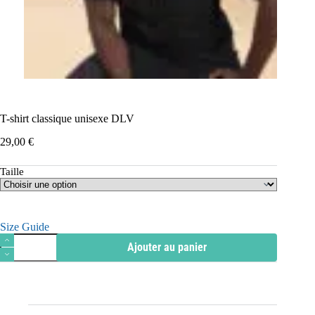
T-shirt classique unisexe DLV
29,00
€
Taille
Size Guide
quantité
Ajouter au panier
de
T-
shirt
classique
unisexe
DLV