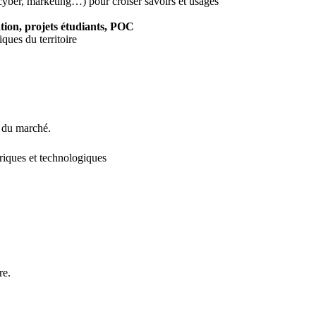
cyber, marketing…) pour croiser savoirs et usages
tion, projets étudiants, POC
ques du territoire
s du marché.
riques et technologiques
re.