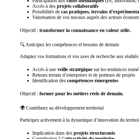
Participation aux
clubs thématiques
(IA, innovation, 
Accès à des
projets collaboratifs
Possibilités de
cas pratiques, terrains d’expérimenta
Valorisation de vos travaux auprès des acteurs économi
Objectif :
transformer la connaissance en valeur utile.
🔍 Anticipez les compétences et besoins de demain
Adaptez vos formations et vos axes de recherche aux réalité
Accès à une
veille stratégique
sur les tendances numé
Retours terrain d’entreprises et de porteurs de projets
Identification des
compétences émergentes
Objectif :
former pour les métiers réels de demain.
🌍 Contribuez au développement territorial
Participez activement à la dynamique d’innovation du territoi
Implication dans des
projets structurants
Contribution à l’
attractivité du territoire