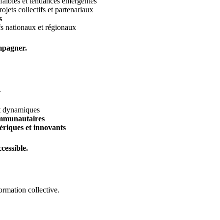
faibles et tendances émergentes
ojets collectifs et partenariaux
s
fs nationaux et régionaux
mpagner.
.
et dynamiques
mmunautaires
ériques et innovants
cessible.
ormation collective.