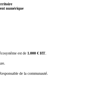
rritoire
ment numérique
’écosystème est de
1.000 € HT
.
ure.
 Responsable de la communauté.