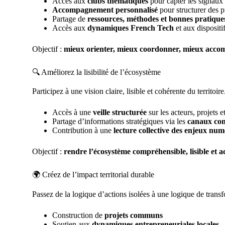
Accès aux
clubs thématiques
pour capter les signaux 
Accompagnement personnalisé
pour structurer des pr
Partage de
ressources, méthodes et bonnes pratique
Accès aux
dynamiques French Tech
et aux dispositi
Objectif :
mieux orienter, mieux coordonner, mieux acco
🔍 Améliorez la lisibilité de l’écosystème
Participez à une vision claire, lisible et cohérente du territoire
Accès à une
veille structurée
sur les acteurs, projets 
Partage d’informations stratégiques via les
canaux co
Contribution à une
lecture collective des enjeux num
Objectif :
rendre l’écosystème compréhensible, lisible et ac
🌍 Créez de l’impact territorial durable
Passez de la logique d’actions isolées à une logique de transf
Construction de
projets communs
Soutien aux
dynamiques entrepreneuriales locales